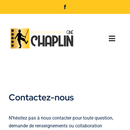
Passer
au
contenu
Toggl
Navig
Accueil
Programmation
Nos services
Contactez-nous
Infos pratiques
N’hésitez pas à nous contacter pour toute question,
Réservation
demande de renseignements ou collaboration