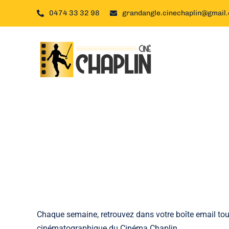
Passer
0474 33 32 98
grandangle.cinechaplin@gmail
au
contenu
Chaque semaine, retrouvez dans votre boîte email to
cinématographique du Cinéma Chaplin